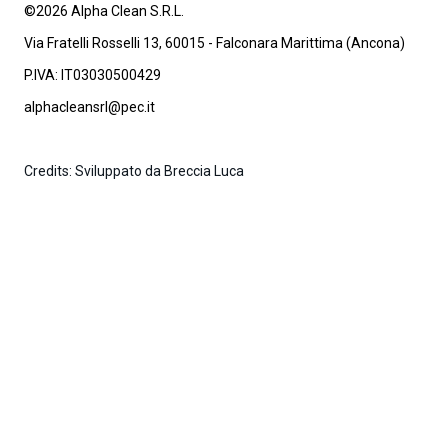
©2026 Alpha Clean S.R.L.
Via Fratelli Rosselli 13, 60015 - Falconara Marittima (Ancona)
P.IVA: IT03030500429
alphacleansrl@pec.it
Credits: Sviluppato da Breccia Luca