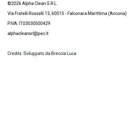
©2026 Alpha Clean S.R.L.
Via Fratelli Rosselli 13, 60015 - Falconara Marittima (Ancona)
P.IVA: IT03030500429
alphacleansrl@pec.it
Credits: Sviluppato da Breccia Luca