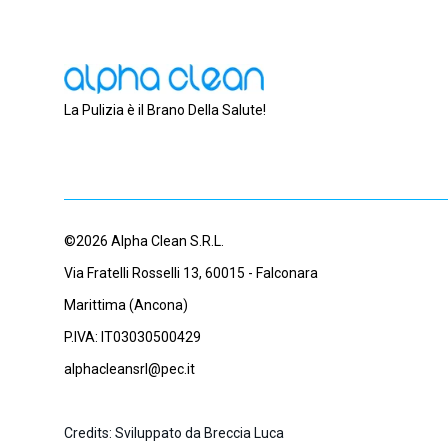
La Pulizia è il Brano Della Salute!
©2026 Alpha Clean S.R.L.
Via Fratelli Rosselli 13, 60015 - Falconara
Marittima (Ancona)
P.IVA: IT03030500429
alphacleansrl@pec.it
Credits: Sviluppato da Breccia Luca