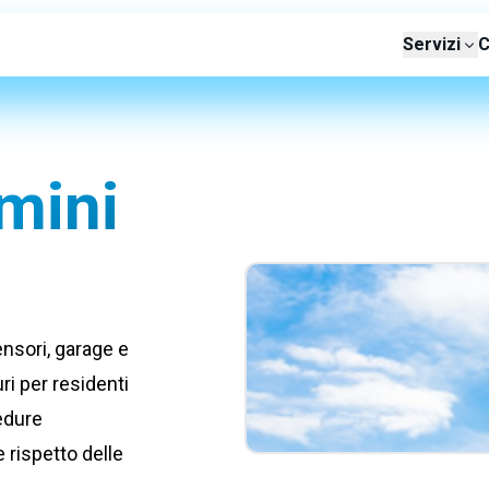
Servizi
C
mini
ensori, garage e
ri per residenti
cedure
 rispetto delle