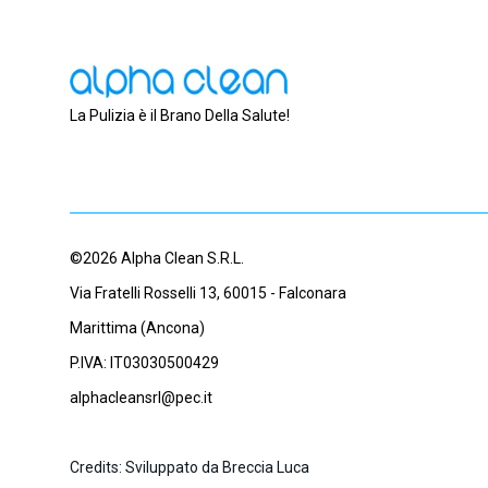
La Pulizia è il Brano Della Salute!
©2026 Alpha Clean S.R.L.
Via Fratelli Rosselli 13, 60015 - Falconara
Marittima (Ancona)
P.IVA: IT03030500429
alphacleansrl@pec.it
Credits: Sviluppato da Breccia Luca