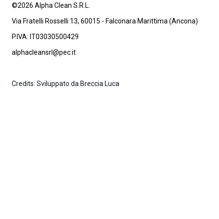
©2026 Alpha Clean S.R.L.
Via Fratelli Rosselli 13, 60015 - Falconara Marittima (Ancona)
P.IVA: IT03030500429
alphacleansrl@pec.it
Credits: Sviluppato da Breccia Luca