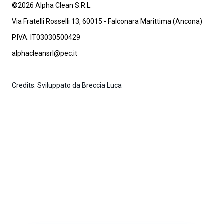
©2026 Alpha Clean S.R.L.
Via Fratelli Rosselli 13, 60015 - Falconara Marittima (Ancona)
P.IVA: IT03030500429
alphacleansrl@pec.it
Credits: Sviluppato da Breccia Luca