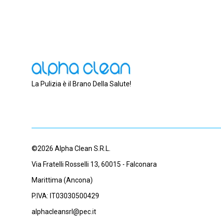
La Pulizia è il Brano Della Salute!
©2026 Alpha Clean S.R.L.
Via Fratelli Rosselli 13, 60015 - Falconara
Marittima (Ancona)
P.IVA: IT03030500429
alphacleansrl@pec.it