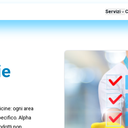
Servizi
C
ie
icine: ogni area
ecifico. Alpha
rodotti non