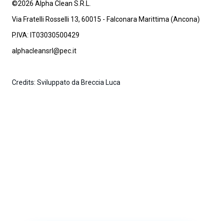
©2026 Alpha Clean S.R.L.
Via Fratelli Rosselli 13, 60015 - Falconara Marittima (Ancona)
P.IVA: IT03030500429
alphacleansrl@pec.it
Credits: Sviluppato da Breccia Luca