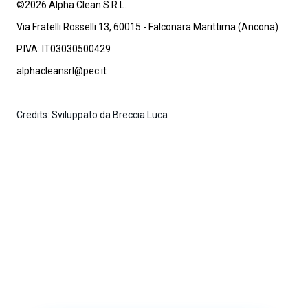
©2026 Alpha Clean S.R.L.
Via Fratelli Rosselli 13, 60015 - Falconara Marittima (Ancona)
P.IVA: IT03030500429
alphacleansrl@pec.it
Credits: Sviluppato da Breccia Luca