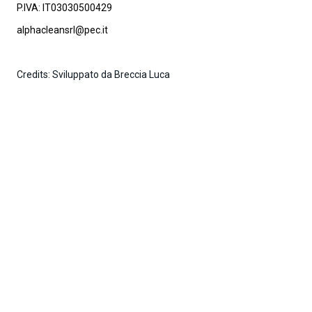
P.IVA: IT03030500429
alphacleansrl@pec.it
Credits: Sviluppato da Breccia Luca