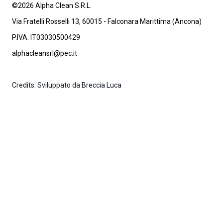
©2026 Alpha Clean S.R.L.
Via Fratelli Rosselli 13, 60015 - Falconara Marittima (Ancona)
P.IVA: IT03030500429
alphacleansrl@pec.it
Credits: Sviluppato da Breccia Luca