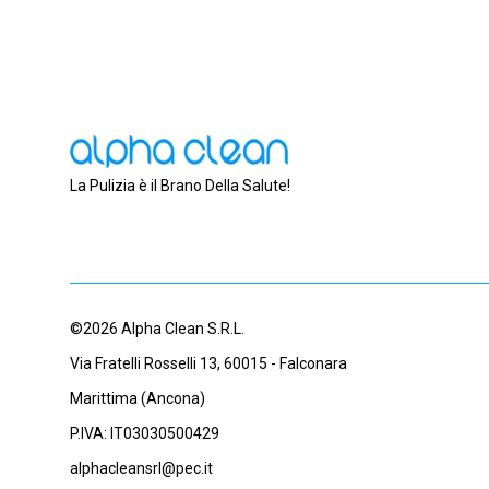
La Pulizia è il Brano Della Salute!
©2026 Alpha Clean S.R.L.
Via Fratelli Rosselli 13, 60015 - Falconara
Marittima (Ancona)
P.IVA: IT03030500429
alphacleansrl@pec.it